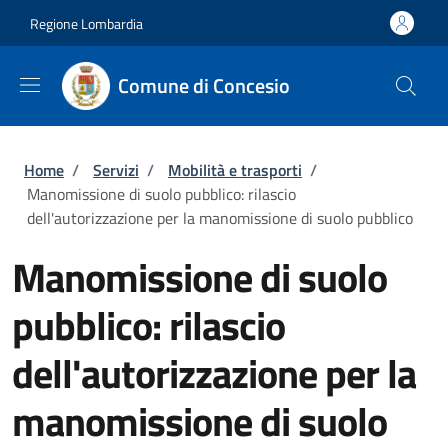
Salta al contenuto principale
Skip to footer content
Regione Lombardia
Comune di Concesio
Briciole di pane
Home
/
Servizi
/
Mobilità e trasporti
/
Manomissione di suolo pubblico: rilascio
dell'autorizzazione per la manomissione di suolo pubblico
Manomissione di suolo
pubblico: rilascio
dell'autorizzazione per la
manomissione di suolo