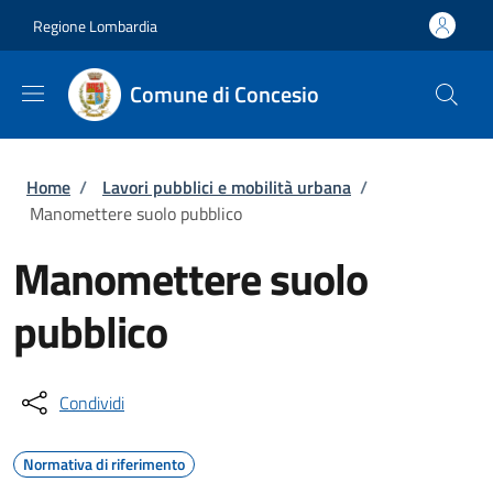
Salta al contenuto principale
Skip to footer content
Regione Lombardia
Comune di Concesio
Briciole di pane
Home
/
Lavori pubblici e mobilità urbana
/
Manomettere suolo pubblico
Manomettere suolo
pubblico
Condividi
Normativa di riferimento