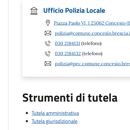
Ufficio Polizia Locale
Piazza Paolo VI, 1 25062 Concesio (
polizia@comune.concesio.brescia.
030 2184131
(telefono)
030 2184132
(telefono)
polizia@pec.comune.concesio.bres
Strumenti di tutela
Tutela amministrativa
Tutela giurisdizionale