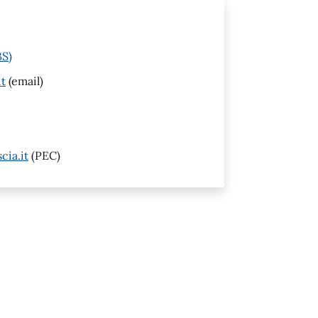
BS)
it
(email)
cia.it
(PEC)