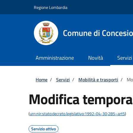
Salta al contenuto principale
Skip to footer content
Regione Lombardia
Comune di Concesi
Amministrazione
Novità
Servizi
Briciole di pane
Home
/
Servizi
/
Mobilità e trasporti
/
Mod
Modifica temporan
(
urn:nir:stato:decreto.legislativo:1992-04-30;285~art5
)
Servizio attivo