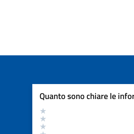
Quanto sono chiare le info
Valutazione
Valuta 5 stelle su 5
Valuta 4 stelle su 5
Valuta 3 stelle su 5
Valuta 2 stelle su 5