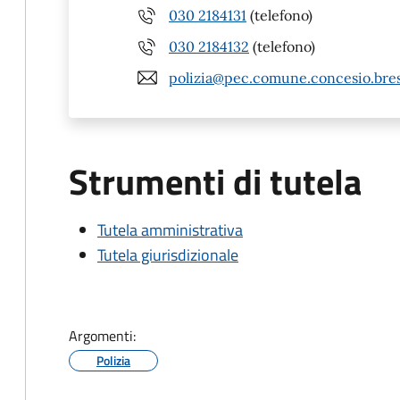
030 2184131
(telefono)
030 2184132
(telefono)
polizia@pec.comune.concesio.bres
Strumenti di tutela
Tutela amministrativa
Tutela giurisdizionale
Argomenti:
Polizia