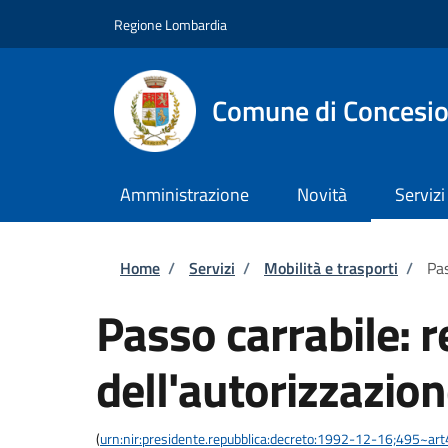
Salta al contenuto principale
Skip to footer content
Regione Lombardia
Comune di Concesi
Amministrazione
Novità
Servizi
Briciole di pane
Home
/
Servizi
/
Mobilità e trasporti
/
Pas
Passo carrabile: 
dell'autorizzazio
(
urn:nir:presidente.repubblica:decreto:1992-12-16;495~ar