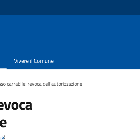
o
Vivere il Comune
so carrabile: revoca dell'autorizzazione
revoca
ne
t46
)