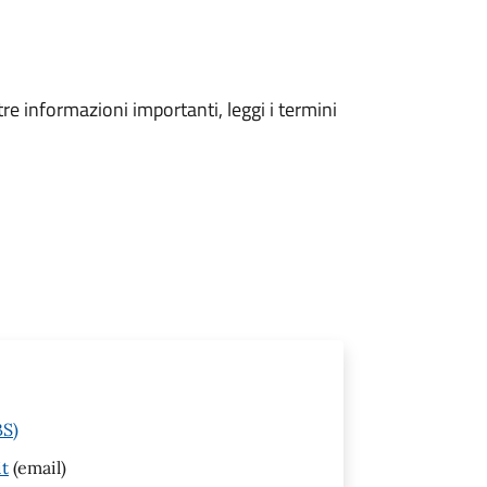
tre informazioni importanti, leggi i termini
BS)
it
(email)