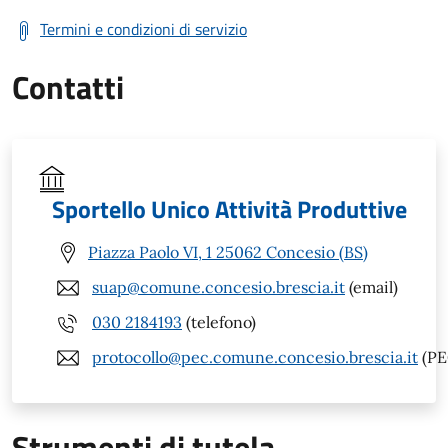
Termini e condizioni di servizio
Contatti
Sportello Unico Attività Produttive
Piazza Paolo VI, 1 25062 Concesio (BS)
suap@comune.concesio.brescia.it
(email)
030 2184193
(telefono)
protocollo@pec.comune.concesio.brescia.it
(PE
Strumenti di tutela