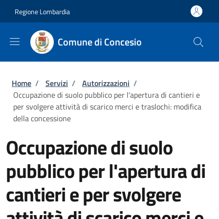
Salta al contenuto principale
Skip to footer content
Regione Lombardia
Comune di Concesio
Briciole di pane
Home
/
Servizi
/
Autorizzazioni
/
Occupazione di suolo pubblico per l'apertura di cantieri e
per svolgere attività di scarico merci e traslochi: modifica
della concessione
Occupazione di suolo
pubblico per l'apertura di
cantieri e per svolgere
attività di scarico merci e