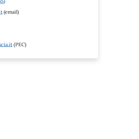
BS)
it
(email)
cia.it
(PEC)