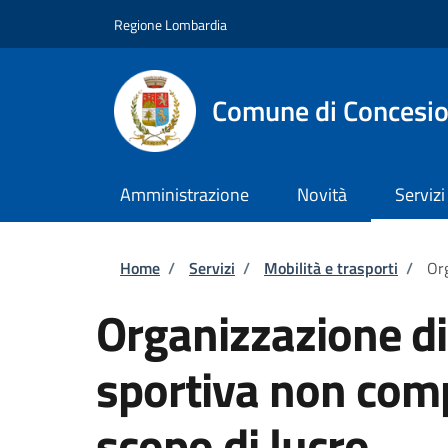
Salta al contenuto principale
Skip to footer content
Regione Lombardia
Comune di Concesi
Amministrazione
Novità
Servizi
Briciole di pane
Home
/
Servizi
/
Mobilità e trasporti
/
Org
Organizzazione d
sportiva non comp
scopo di lucro