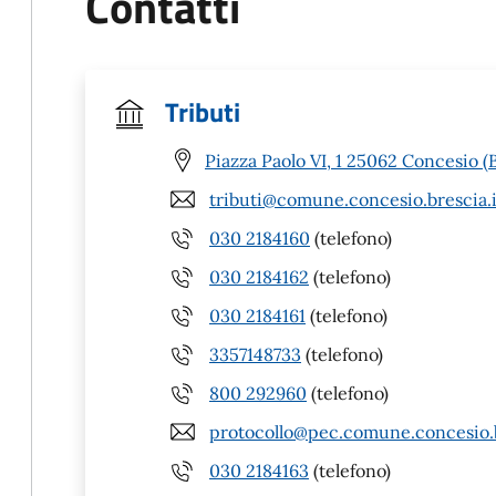
Contatti
Tributi
Piazza Paolo VI, 1 25062 Concesio (
tributi@comune.concesio.brescia.i
030 2184160
(telefono)
030 2184162
(telefono)
030 2184161
(telefono)
3357148733
(telefono)
800 292960
(telefono)
protocollo@pec.comune.concesio.b
030 2184163
(telefono)