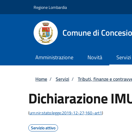
Salta al contenuto principale
Skip to footer content
Regione Lombardia
Comune di Concesi
Amministrazione
Novità
Servizi
Briciole di pane
Home
/
Servizi
/
Tributi, finanze e contravv
Dichiarazione IM
(
urn:nir:stato:legge:2019-12-27;160~art1
)
Servizio attivo