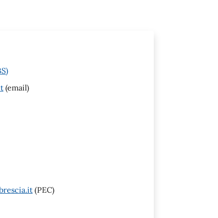
BS)
t
(email)
rescia.it
(PEC)