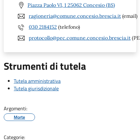
Piazza Paolo VI, 1 25062 Concesio (BS)
ragioneria@comune.concesio.brescia.it
(email)
030 2184152
(telefono)
protocollo@pec.comune.concesio.brescia.it
(PE
Strumenti di tutela
Tutela amministrativa
Tutela giurisdizionale
Argomenti:
Morte
Categorie: