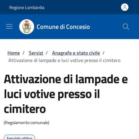
Salta al contenuto principale
Skip to footer content
Regione Lombardia
Comune di Concesio
Briciole di pane
Home
/
Servizi
/
Anagrafe e stato civile
/
Attivazione di lampade e luci votive presso il cimitero
Attivazione di lampade e
luci votive presso il
cimitero
(Regolamento comunale)
Servizio attivo