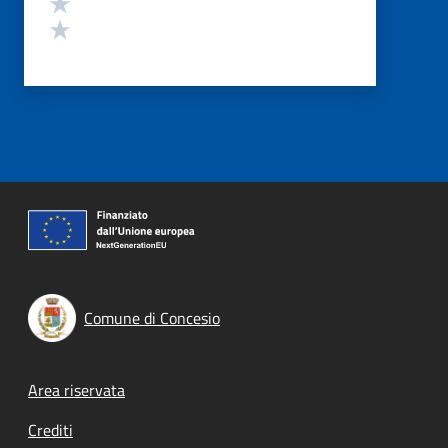
Valuta 2 stelle su 5
Valuta 1 stelle su 5
Comune di Concesio
Footer menu
Area riservata
Crediti