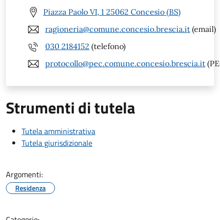
Piazza Paolo VI, 1 25062 Concesio (BS)
ragioneria@comune.concesio.brescia.it
(email)
030 2184152
(telefono)
protocollo@pec.comune.concesio.brescia.it
(PE
Strumenti di tutela
Tutela amministrativa
Tutela giurisdizionale
Argomenti:
Residenza
Categorie: