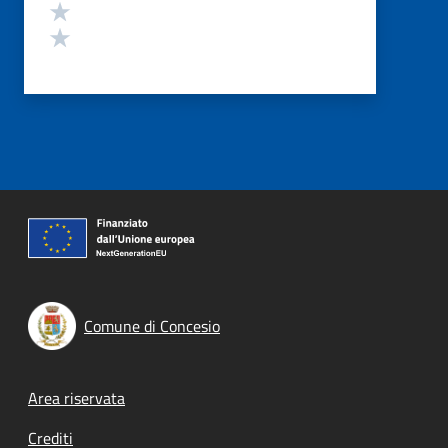
Valuta 2 stelle su 5
Valuta 1 stelle su 5
Comune di Concesio
Footer menu
Area riservata
Crediti