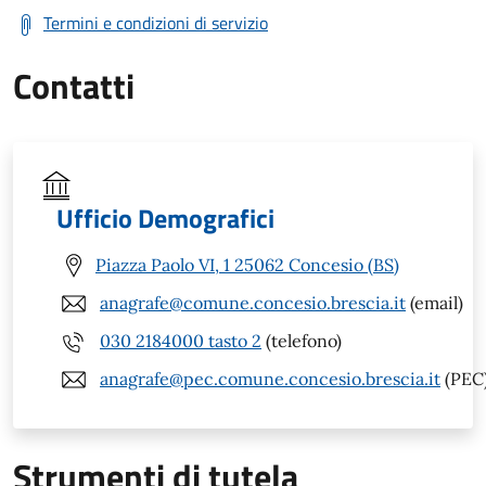
Termini e condizioni di servizio
Contatti
Ufficio Demografici
Piazza Paolo VI, 1 25062 Concesio (BS)
anagrafe@comune.concesio.brescia.it
(email)
030 2184000 tasto 2
(telefono)
anagrafe@pec.comune.concesio.brescia.it
(PEC
Strumenti di tutela