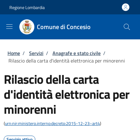
Salta al contenuto principale
Skip to footer content
Regione Lombardia
Comune di Concesio
Briciole di pane
Home
/
Servizi
/
Anagrafe e stato civile
/
Rilascio della carta d'identità elettronica per minorenni
Rilascio della carta
d'identità elettronica per
minorenni
(
urn:nir:ministero.interno:decreto:2015-12-23~art4
)
Servizio attivo