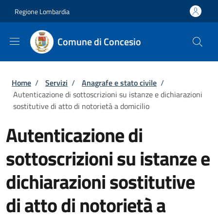
Salta al contenuto principale
Skip to footer content
Regione Lombardia
Comune di Concesio
Briciole di pane
Home
/
Servizi
/
Anagrafe e stato civile
/
Autenticazione di sottoscrizioni su istanze e dichiarazioni
sostitutive di atto di notorietà a domicilio
Autenticazione di
sottoscrizioni su istanze e
dichiarazioni sostitutive
di atto di notorietà a