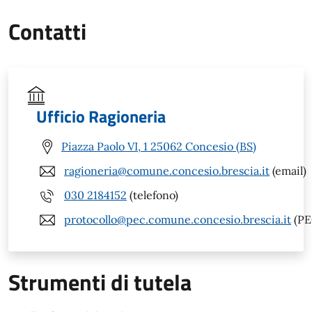
Contatti
Ufficio Ragioneria
Piazza Paolo VI, 1 25062 Concesio (BS)
ragioneria@comune.concesio.brescia.it
(email)
030 2184152
(telefono)
protocollo@pec.comune.concesio.brescia.it
(PE
Strumenti di tutela