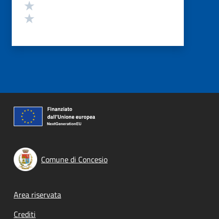
Valuta 2 stelle su 5
Valuta 1 stelle su 5
Comune di Concesio
Footer menu
Area riservata
Crediti