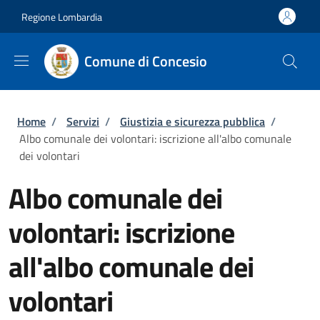
Salta al contenuto principale
Skip to footer content
Regione Lombardia
Comune di Concesio
Briciole di pane
Home
/
Servizi
/
Giustizia e sicurezza pubblica
/
Albo comunale dei volontari: iscrizione all'albo comunale
dei volontari
Albo comunale dei
volontari: iscrizione
all'albo comunale dei
volontari