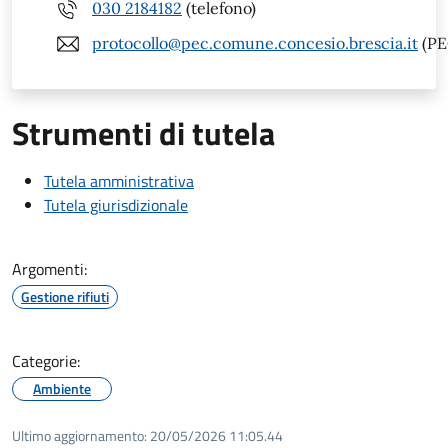
030 2184182
(telefono)
protocollo@pec.comune.concesio.brescia.it
(PE
Strumenti di tutela
Tutela amministrativa
Tutela giurisdizionale
Argomenti:
Gestione rifiuti
Categorie:
Ambiente
Ultimo aggiornamento:
20/05/2026 11:05.44