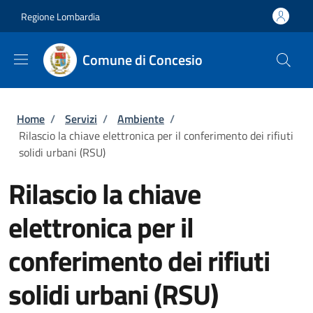
Salta al contenuto principale
Skip to footer content
Regione Lombardia
Comune di Concesio
Briciole di pane
Home
/
Servizi
/
Ambiente
/
Rilascio la chiave elettronica per il conferimento dei rifiuti
solidi urbani (RSU)
Rilascio la chiave
elettronica per il
conferimento dei rifiuti
solidi urbani (RSU)