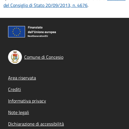
del Consiglio di Stato 20/09/2013, n. 4676
.
Comune di Concesio
Footer menu
Area riservata
Crediti
Informativa privacy
Note legali
Dichiarazione di accessibilità