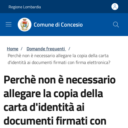
Salta al contenuto principale
Skip to footer content
Regione Lombardia
Comune di Concesio
Briciole di pane
Home
/
Domande frequenti
/
Perchè non è necessario allegare la copia della carta
d'identità ai documenti firmati con firma elettronica?
Perchè non è necessario
allegare la copia della
carta d'identità ai
documenti firmati con