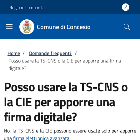
Salta al contenuto principale
Skip to footer content
Regione Lombardia
Comune di Concesio
Briciole di pane
Home
/
Domande frequenti
/
Posso usare la TS-CNS o la CIE per apporre una firma
digitale?
Posso usare la TS-CNS o
la CIE per apporre una
firma digitale?
No, la TS-CNS e la CIE possono essere usate solo per apporre
una
firma elettronica avanzata
.