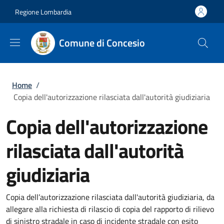
Salta al contenuto principale
Skip to footer content
Regione Lombardia
Comune di Concesio
Briciole di pane
Home
/
Copia dell'autorizzazione rilasciata dall'autorità giudiziaria
Copia dell'autorizzazione
rilasciata dall'autorità
giudiziaria
Copia dell’autorizzazione rilasciata dall'autorità giudiziaria, da
allegare alla richiesta di rilascio di copia del rapporto di rilievo
di sinistro stradale in caso di incidente stradale con esito