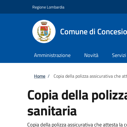
Salta al contenuto principale
Skip to footer content
Regione Lombardia
Comune di Concesi
Amministrazione
Novità
Servizi
Briciole di pane
Home
/
Copia della polizza assicurativa che at
Copia della polizz
sanitaria
Copia della polizza assicurativa che attesta la 