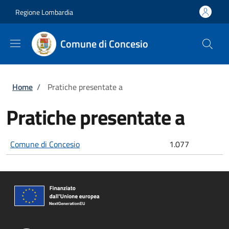
Salta al contenuto principale
Skip to footer content
Regione Lombardia
Comune di Concesio
Briciole di pane
Home
/
Pratiche presentate a
Pratiche presentate a
Comune di Concesio
1.077