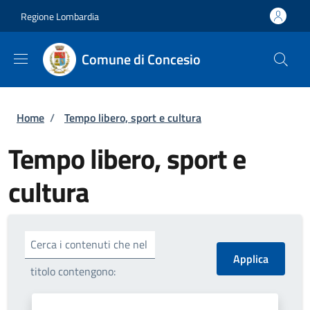
Salta al contenuto principale
Skip to footer content
Regione Lombardia
Comune di Concesio
Briciole di pane
Home
/
Tempo libero, sport e cultura
Tempo libero, sport e
cultura
Cerca i contenuti che nel
titolo contengono: