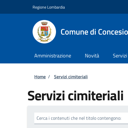
Salta al contenuto principale
Skip to footer content
Regione Lombardia
Comune di Concesi
Amministrazione
Novità
Servizi
Briciole di pane
Home
/
Servizi cimiteriali
Servizi cimiteriali
Cerca i contenuti che nel titolo contengono: