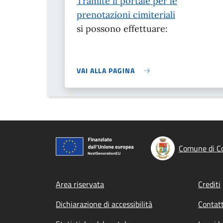
Tramite il portale per le
prenotazioni cimiteriali
si possono effettuare:
VAI ALLA PAGINA
Comune di C
Footer menu
Area riservata
Crediti
Dichiarazione di accessibilità
Contatt