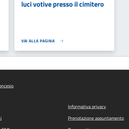
luci votive presso il cimitero
VAI ALLA PAGINA
oncesio
Informativa privacy
i
Prenotazione appuntamento