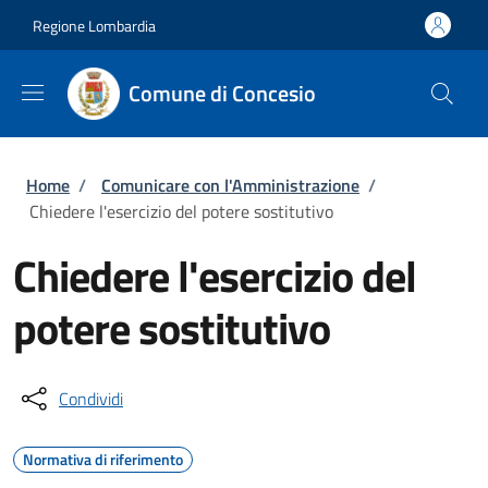
Salta al contenuto principale
Skip to footer content
Regione Lombardia
Comune di Concesio
Briciole di pane
Home
/
Comunicare con l'Amministrazione
/
Chiedere l'esercizio del potere sostitutivo
Chiedere l'esercizio del
potere sostitutivo
Condividi
Normativa di riferimento