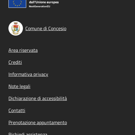
Comune di Concesio
Footer menu
Area riservata
Crediti
Informativa privacy
Note legali
Dichiarazione di accessibilità
Contatti
Prenotazione appuntamento
Richiedi assistenza