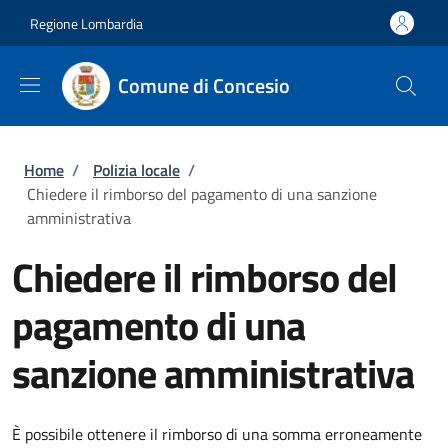
Salta al contenuto principale
Skip to footer content
Regione Lombardia
Comune di Concesio
Briciole di pane
Home
/
Polizia locale
/
Chiedere il rimborso del pagamento di una sanzione
amministrativa
Chiedere il rimborso del
pagamento di una
sanzione amministrativa
È possibile ottenere il rimborso di una somma erroneamente