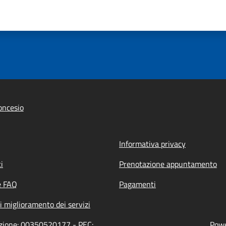
oncesio
Informativa privacy
i
Prenotazione appuntamento
e FAQ
Pagamenti
i miglioramento dei servizi
azione: 00350520177 - PEC:
Powe