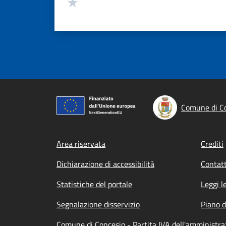
Valuta 1 stelle su 5
Comune di C
Footer menu
Area riservata
Crediti
Dichiarazione di accessibilità
Contatt
Statistiche del portale
Leggi l
Segnalazione disservizio
Piano d
Comune di Concesio - Partita IVA dell'amministr