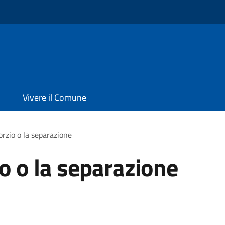
o
Vivere il Comune
orzio o la separazione
io o la separazione