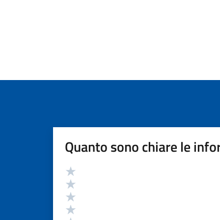
Quanto sono chiare le info
Valutazione
Valuta 5 stelle su 5
Valuta 4 stelle su 5
Valuta 3 stelle su 5
Valuta 2 stelle su 5