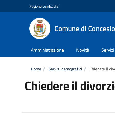
Salta al contenuto principale
Skip to footer content
Regione Lombardia
Comune di Concesi
Amministrazione
Novità
Servizi
Briciole di pane
Home
/
Servizi demografici
/
Chiedere il div
Chiedere il divorz