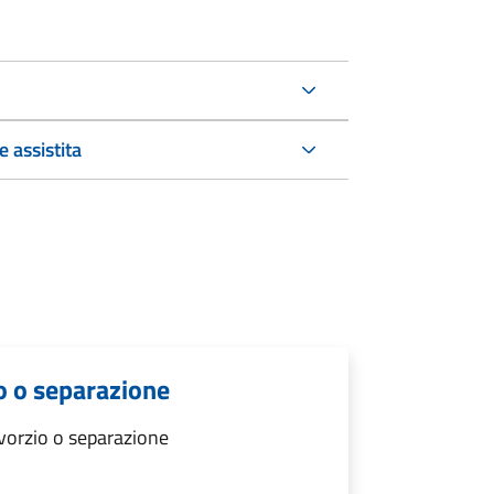
 assistita
o o separazione
vorzio o separazione