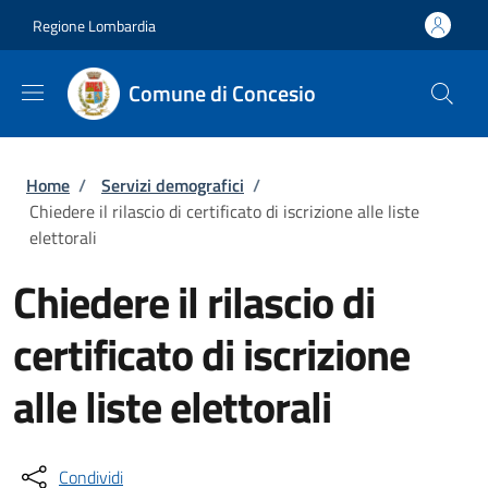
Salta al contenuto principale
Skip to footer content
Regione Lombardia
Comune di Concesio
Briciole di pane
Home
/
Servizi demografici
/
Chiedere il rilascio di certificato di iscrizione alle liste
elettorali
Chiedere il rilascio di
certificato di iscrizione
alle liste elettorali
Condividi