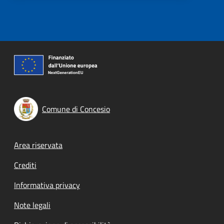
Comune di Concesio
Footer menu
Area riservata
Crediti
Informativa privacy
Note legali