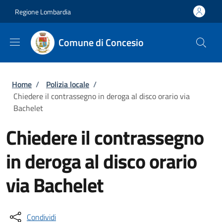
Salta al contenuto principale
Skip to footer content
Regione Lombardia
Comune di Concesio
Briciole di pane
Home
/
Polizia locale
/
Chiedere il contrassegno in deroga al disco orario via
Bachelet
Chiedere il contrassegno
in deroga al disco orario
via Bachelet
Condividi